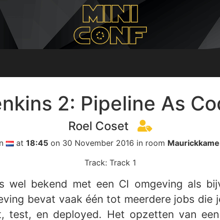
nkins 2: Pipeline As C
Roel Coset
In
at
18:45
on 30 November 2016 in room
Maurickkame
Track: Track 1
is wel bekend met een CI omgeving als bijv
ving bevat vaak één tot meerdere jobs die j
t, test, en deployed. Het opzetten van ee