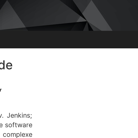
ode
r
. Jenkins;
e software
n complexe