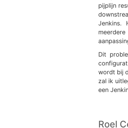
pijplijn r
downstrea
Jenkins.
meerdere 
aanpassing
Dit probl
configura
wordt bij 
zal ik uit
een Jenkin
Roel C