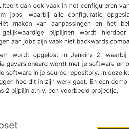
esulteert dan ook vaak in het configureren v
m jobs, waarbij alle configuratie opgesl
 Het maken van aanpassingen en het be
gelijkwaardige pijplijnen wordt hierdoor
en aan jobs zijn vaak niet backwards compat
eem wordt opgelost in Jenkins 2, waarbij d
tie geversioneerd wordt met je software en 
de software in je source repository. In deze k
leggen hoe dit in zijn werk gaat. En een dem
s 2 pijplijn a.h.v. een voorbeeld projectje.
oset