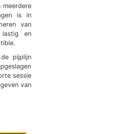
an meerdere
agen is in
heren van
 lastig en
ible.
e pijplijn
opgeslagen
orte sessie
o geven van