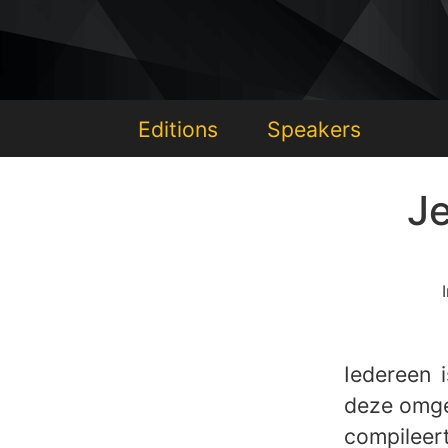
Editions
Speakers
Je
Iedereen 
deze omge
compileer