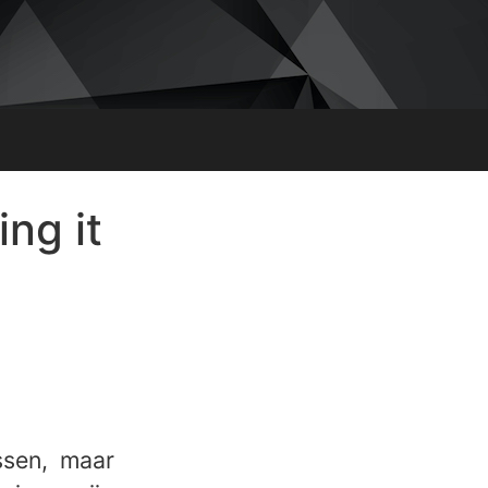
ng it
ssen, maar