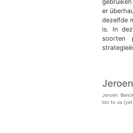
gebruiken 
er überhau
dezelfde m
is. In de
soorten 
strategieë
Jeroen
Jeroen Benck
bio to us (yet