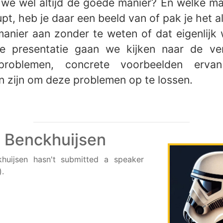
we wel altijd de goede manier? En welke ma
pt, heb je daar een beeld van of pak je het al
anier aan zonder te weten of dat eigenlijk
ze presentatie gaan we kijken naar de ver
problemen, concrete voorbeelden erv
n zijn om deze problemen op te lossen.
 Benckhuijsen
huijsen hasn't submitted a speaker
).