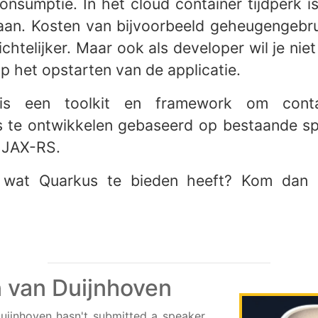
sumptie. In het cloud container tijdperk i
aan. Kosten van bijvoorbeeld geheugengebr
ichtelijker. Maar ook als developer wil je nie
 het opstarten van de applicatie.
is een toolkit en framework om contai
s te ontwikkelen gebaseerd op bestaande sp
n JAX-RS.
 wat Quarkus te bieden heeft? Kom dan 
n van Duijnhoven
uijnhoven hasn't submitted a speaker