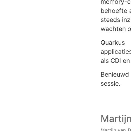
memory-con
behoefte 
steeds inz
wachten op
Quarkus 
applicatie
als CDI e
Benieuwd
sessie.
Martij
Martijn van D