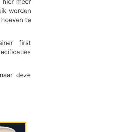
s hier meer
uik worden
t hoeven te
ner first
ecificaties
naar deze